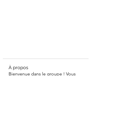
À propos
Bienvenue dans le groupe ! Vous
pouvez communiquer avec d'au
...
Lire plus
membres
sabrine.plt
S'abonner
sabrine.plt
geoffreymonia
S'abonner
geoffreymonia