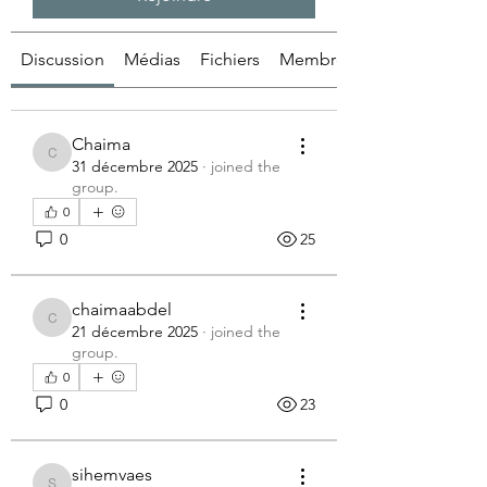
Discussion
Médias
Fichiers
Membres
Chaima
Chaima
31 décembre 2025
·
joined the
group.
0
0
25
chaimaabdel
chaimaabdel
21 décembre 2025
·
joined the
group.
0
0
23
sihemvaes