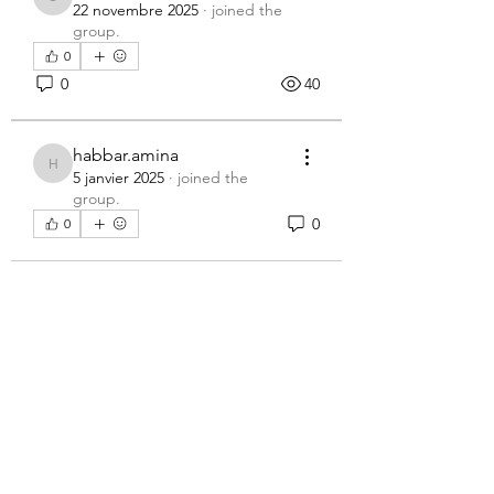
sihemvaes
22 novembre 2025
·
joined the
group.
0
0
40
habbar.amina
habbar.amina
5 janvier 2025
·
joined the
group.
0
0