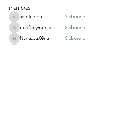
membres
sabrine.plt
S'abonner
sabrine.plt
geoffreymonia
S'abonner
geoffreymonia
Nanaaaa.09na
S'abonner
Nanaaaa.09na
sihemvaes
S'abonner
sihemvaes
lissbeautyml
S'abonner
lissbeautyml
Voir tous les membres (47)
Newsletter