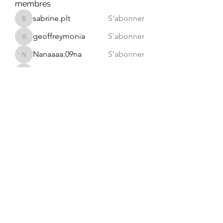
membres
sabrine.plt
S'abonner
sabrine.plt
geoffreymonia
S'abonner
geoffreymonia
Nanaaaa.09na
S'abonner
Nanaaaa.09na
sihemvaes
S'abonner
sihemvaes
lissbeautyml
S'abonner
lissbeautyml
Voir tous les membres (47)
Newsletter