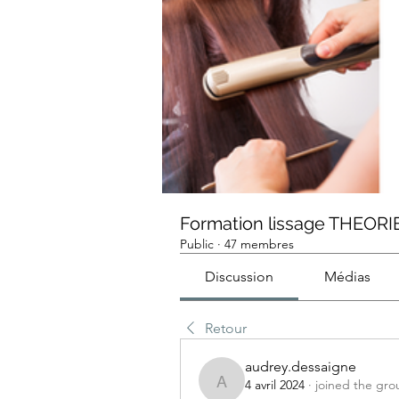
Formation lissage THEORI
Public
·
47 membres
Discussion
Médias
Retour
audrey.dessaigne
4 avril 2024
·
joined the gro
audrey.dessaigne