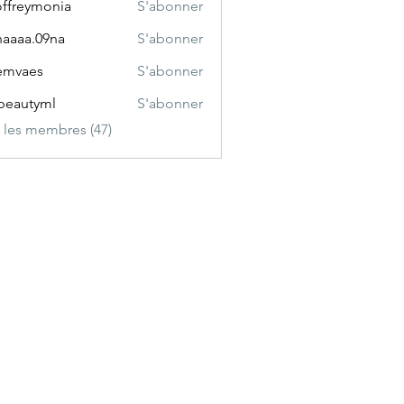
ffreymonia
S'abonner
ymonia
aaaa.09na
S'abonner
.09na
emvaes
S'abonner
es
sbeautyml
S'abonner
tyml
s les membres (47)