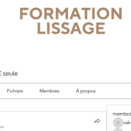
E seule
Fichiers
Membres
À propos
membre
sab
sabrine.
up.