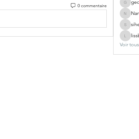
geo
0 commentaire
geoffre
Nan
Nanaaaa
sih
sihemva
lis
lissbeau
Voir tou