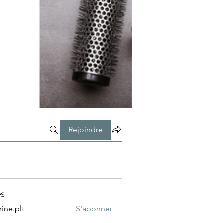
Rejoindre
s
rine.plt
S'abonner
plt